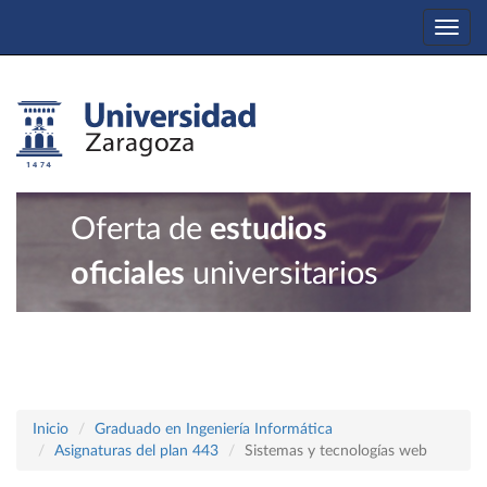
Togg
navi
Oferta de
estudios
oficiales
universitarios
Inicio
Graduado en Ingeniería Informática
Asignaturas del plan 443
Sistemas y tecnologías web