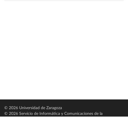
© 2026 Universidad de Zaragoza
© 2026 Servicio de Informática y Comunicaciones de la
Universidad de Zaragoza (
SICUZ
)
Universidad de Zaragoza