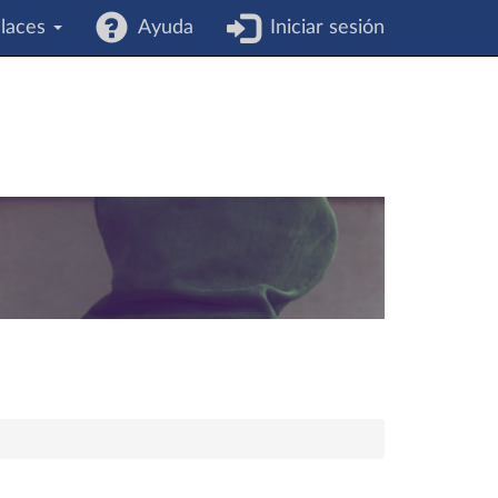
laces
Ayuda
Iniciar sesión