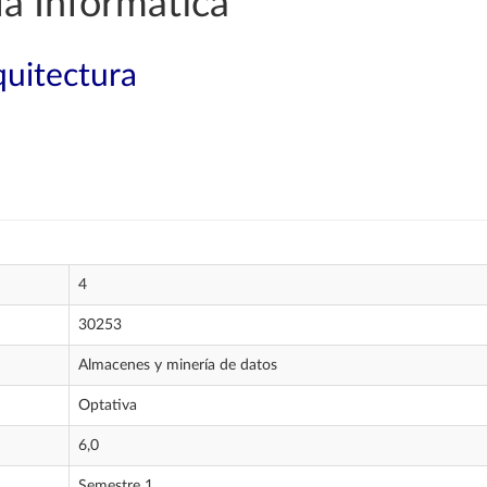
a Informática
quitectura
4
30253
Almacenes y minería de datos
Optativa
6,0
Semestre 1