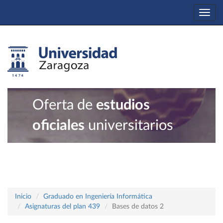
Togg
navi
Oferta de
estudios
oficiales
universitarios
Inicio
Graduado en Ingeniería Informática
Asignaturas del plan 439
Bases de datos 2