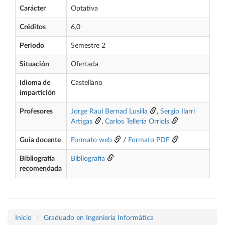
Carácter
Optativa
Créditos
6,0
Periodo
Semestre 2
Situación
Ofertada
Idioma de
Castellano
impartición
Profesores
Jorge Raul Bernad Lusilla
,
Sergio Ilarri
Artigas
,
Carlos Tellería Orriols
Guía docente
Formato web
/
Formato PDF
Bibliografía
Bibliografía
recomendada
Inicio
Graduado en Ingeniería Informática