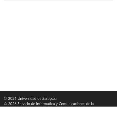
© 2026 Universidad de Zaragoza
© 2026 Servicio de Informática y Comunicaciones de la
Universidad de Zaragoza (
SICUZ
)
Universidad de Zaragoza