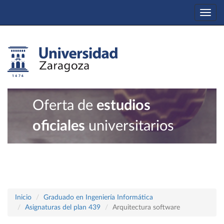
Togg
navi
Oferta de
estudios
oficiales
universitarios
Inicio
Graduado en Ingeniería Informática
Asignaturas del plan 439
Arquitectura software