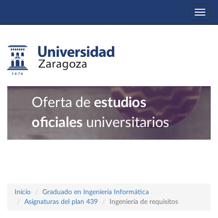
Togg
navi
Oferta de
estudios
oficiales
universitarios
Inicio
Graduado en Ingeniería Informática
Asignaturas del plan 439
Ingeniería de requisitos