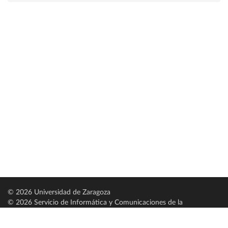
© 2026 Universidad de Zaragoza
© 2026 Servicio de Informática y Comunicaciones de la
Universidad de Zaragoza (
SICUZ
)
Universidad de Zaragoza