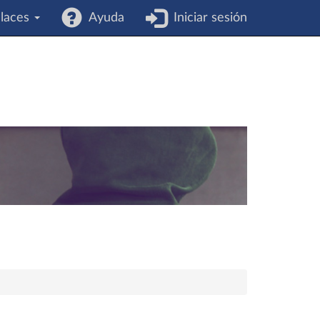
laces
Ayuda
Iniciar sesión