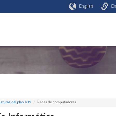
English
En
naturas del plan 439
Redes de computadores