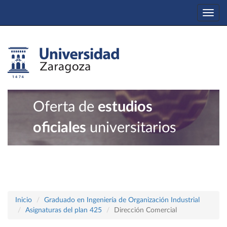
Togg
navi
Oferta de
estudios
oficiales
universitarios
Inicio
Graduado en Ingeniería de Organización Industrial
Asignaturas del plan 425
Dirección Comercial