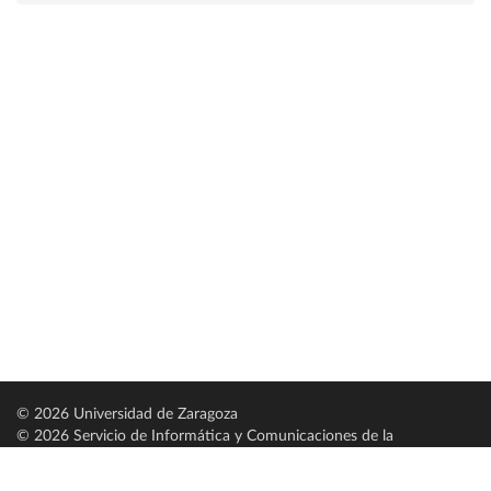
© 2026 Universidad de Zaragoza
© 2026 Servicio de Informática y Comunicaciones de la
Universidad de Zaragoza (
SICUZ
)
Universidad de Zaragoza