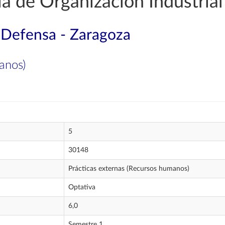
a de Organización Industrial
a Defensa - Zaragoza
anos)
5
30148
Prácticas externas (Recursos humanos)
Optativa
6,0
Semestre 1