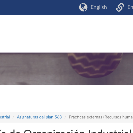
English
En
strial
Asignaturas del plan 563
Prácticas externas (Recursos huma