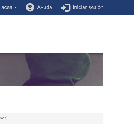
laces
Ayuda
Iniciar sesión
nos)