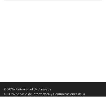
© 2026 Universidad de Zaragoza
© 2026 Servicio de Informática y Comunicaciones de la
Universidad de Zaragoza (
SICUZ
)
Universidad de Zaragoza