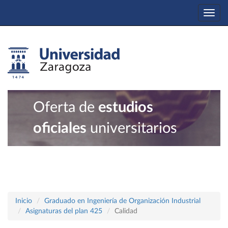
Togg
navi
Oferta de
estudios
oficiales
universitarios
Inicio
Graduado en Ingeniería de Organización Industrial
Asignaturas del plan 425
Calidad