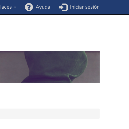
laces
Ayuda
Iniciar sesión