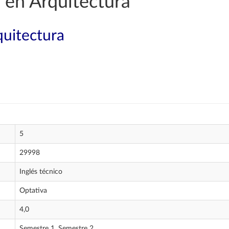
 en Arquitectura
quitectura
5
29998
Inglés técnico
Optativa
4,0
Semestre 1, Semestre 2