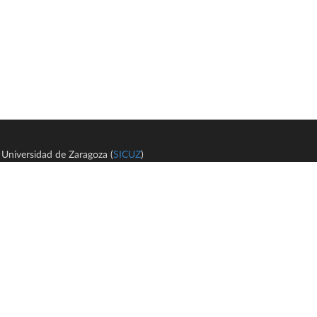
Universidad de Zaragoza (
SICUZ
)
Avi