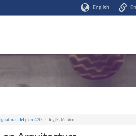
English
En
ignaturas del plan 470
Inglés técnico