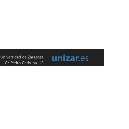
Universidad de Zaragoza
C/ Pedro Cerbuna, 12
ES-50009 Zaragoza
España / Spain
Tel: +34 976761000
ciu@unizar.es
Q-5018001-G
so legal
|
Condiciones generales de uso
|
Política de privacidad