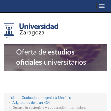
Togg
navi
Oferta de
estudios
oficiales
universitarios
Inicio
Graduado en Ingeniería Mecánica
Asignaturas del plan 434
Desarrollo sostenible y cooperación internacional