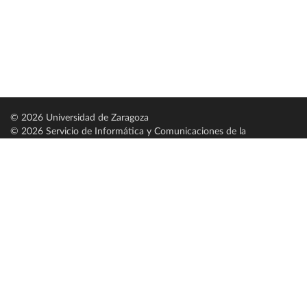
© 2026 Universidad de Zaragoza
© 2026 Servicio de Informática y Comunicaciones de la
Universidad de Zaragoza (
SICUZ
)
Universidad de Zaragoza
C/ Pedro Cerbuna, 12
ES-50009 Zaragoza
España / Spain
Tel: +34 976761000
ciu@unizar.es
Q-5018001-G
Servido por nodo: estudios