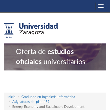
Togg
navi
Oferta de
estudios
oficiales
universitarios
Inicio
Graduado en Ingeniería Informática
Asignaturas del plan 439
Energy, Economy and Sustainable Development