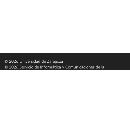
© 2026 Universidad de Zaragoza
© 2026 Servicio de Informática y Comunicaciones de la
Universidad de Zaragoza (
SICUZ
)
Universidad de Zaragoza
C/ Pedro Cerbuna, 12
ES-50009 Zaragoza
España / Spain
Tel: +34 976761000
ciu@unizar.es
Q-5018001-G