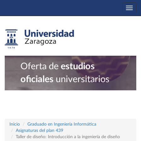
Togg
navi
Oferta de
estudios
oficiales
universitarios
Inicio
Graduado en Ingeniería Informática
Asignaturas del plan 439
Taller de diseño: Introducción a la ingeniería de diseño