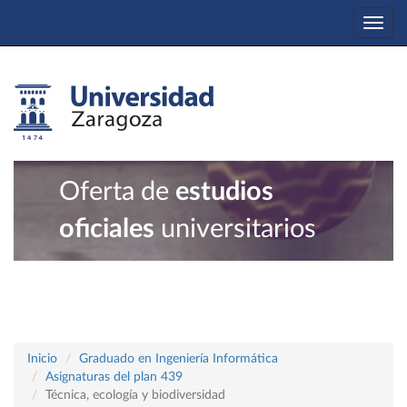
Togg
navi
Oferta de
estudios
oficiales
universitarios
Inicio
Graduado en Ingeniería Informática
Asignaturas del plan 439
Técnica, ecología y biodiversidad