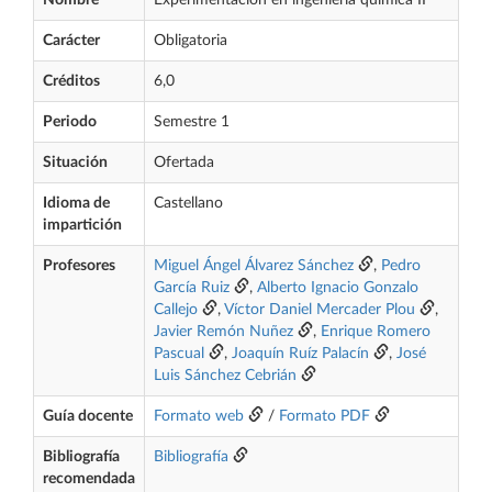
Nombre
Experimentación en ingeniería química II
Carácter
Obligatoria
Créditos
6,0
Periodo
Semestre 1
Situación
Ofertada
Idioma de
Castellano
impartición
Profesores
Miguel Ángel Álvarez Sánchez
,
Pedro
García Ruiz
,
Alberto Ignacio Gonzalo
Callejo
,
Víctor Daniel Mercader Plou
,
Javier Remón Nuñez
,
Enrique Romero
Pascual
,
Joaquín Ruíz Palacín
,
José
Luis Sánchez Cebrián
Guía docente
Formato web
/
Formato PDF
Bibliografía
Bibliografía
recomendada