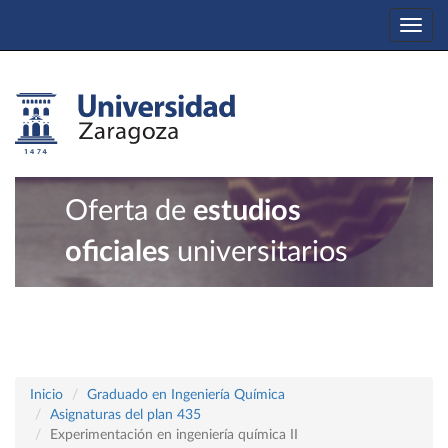
Togg
navi
Oferta de
estudios
oficiales
universitarios
Inicio
Graduado en Ingeniería Química
Asignaturas del plan 435
Experimentación en ingeniería química II