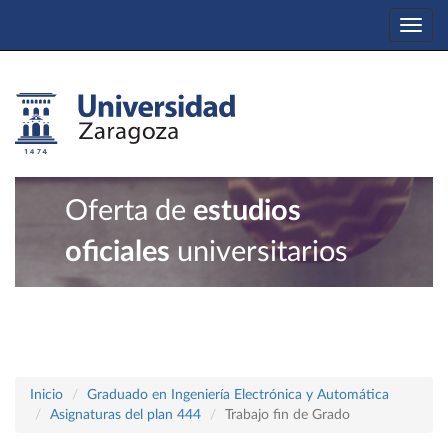
Togg
navi
Oferta de
estudios
oficiales
universitarios
Inicio
Graduado en Ingeniería Electrónica y Automática
Asignaturas del plan 444
Trabajo fin de Grado