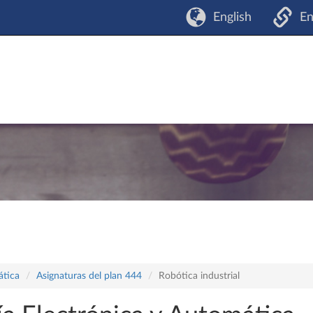
English
En
ática
Asignaturas del plan 444
Robótica industrial