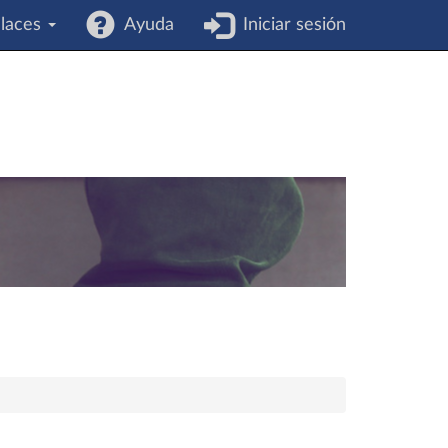
laces
Ayuda
Iniciar sesión