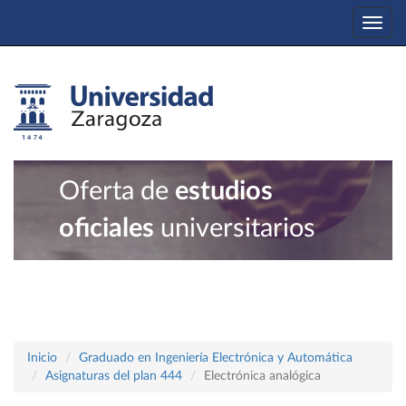
Togg
navi
Oferta de
estudios
oficiales
universitarios
Inicio
Graduado en Ingeniería Electrónica y Automática
Asignaturas del plan 444
Electrónica analógica