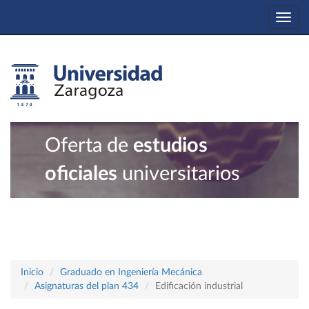
Togg
navi
Oferta de
estudios
oficiales
universitarios
Inicio
Graduado en Ingeniería Mecánica
Asignaturas del plan 434
Edificación industrial