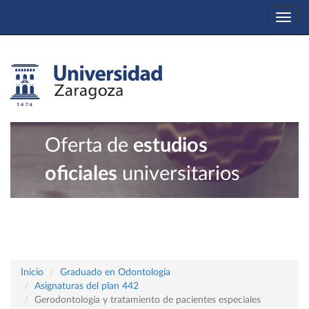
Togg
navi
Oferta de
estudios
oficiales
universitarios
Inicio
Graduado en Odontología
Asignaturas del plan 442
Gerodontología y tratamiento de pacientes especiales