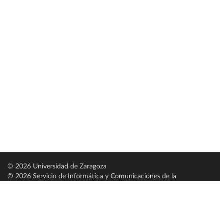
© 2026 Universidad de Zaragoza
© 2026 Servicio de Informática y Comunicaciones de la
Universidad de Zaragoza (
SICUZ
)
Universidad de Zaragoza
C/ Pedro Cerbuna, 12
ES-50009 Zaragoza