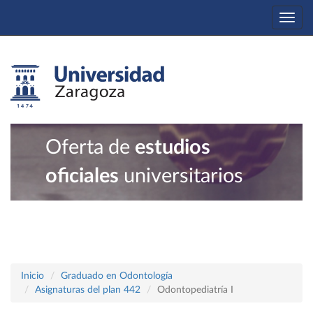
Togg
navi
Oferta de
estudios
oficiales
universitarios
Inicio
Graduado en Odontología
Asignaturas del plan 442
Odontopediatría I