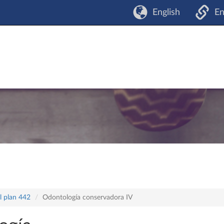
English
En
l plan 442
Odontología conservadora IV