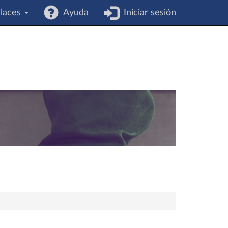
laces
Ayuda
Iniciar sesión