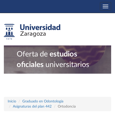
Togg
navi
Oferta de
estudios
oficiales
universitarios
Inicio
Graduado en Odontología
Asignaturas del plan 442
Ortodoncia