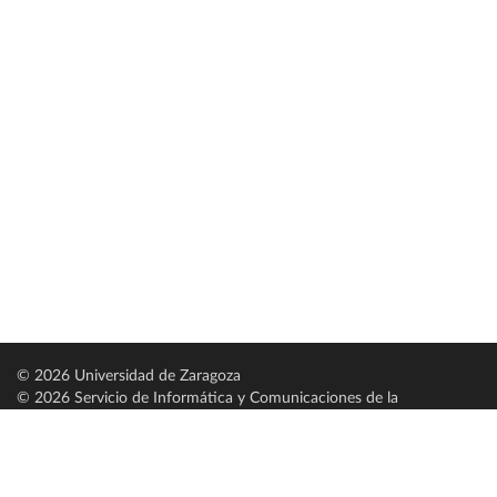
© 2026 Universidad de Zaragoza
© 2026 Servicio de Informática y Comunicaciones de la
Universidad de Zaragoza (
SICUZ
)
Universidad de Zaragoza
C/ Pedro Cerbuna, 12
ES-50009 Zaragoza