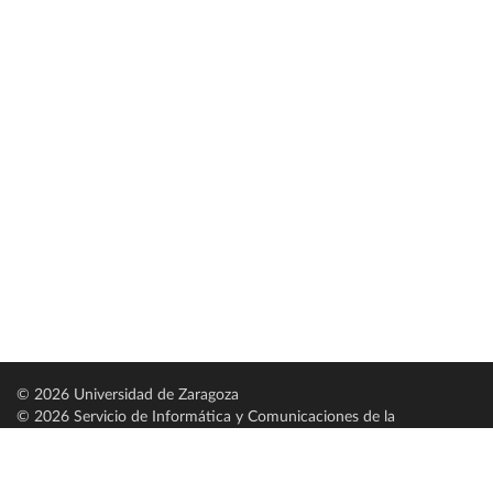
© 2026 Universidad de Zaragoza
© 2026 Servicio de Informática y Comunicaciones de la
Universidad de Zaragoza (
SICUZ
)
Universidad de Zaragoza
C/ Pedro Cerbuna, 12