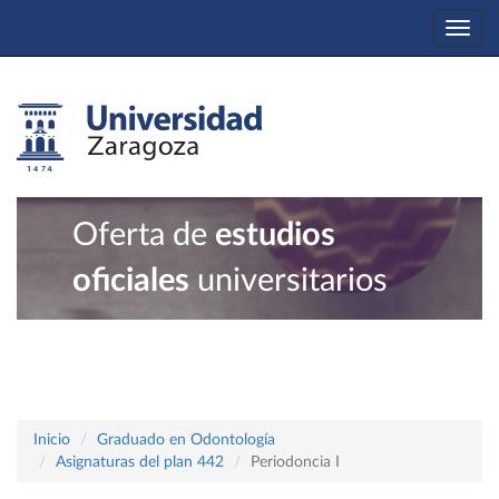
Togg
navi
Oferta de
estudios
oficiales
universitarios
Inicio
Graduado en Odontología
Asignaturas del plan 442
Periodoncia I