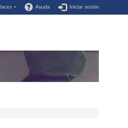
laces
Ayuda
Iniciar sesión