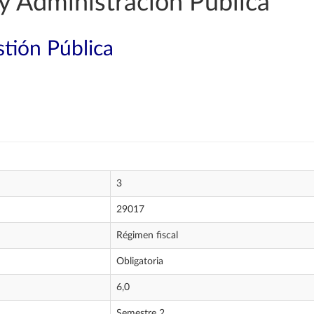
y Administración Pública
tión Pública
3
29017
Régimen fiscal
Obligatoria
6,0
Semestre 2