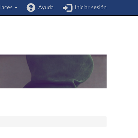
laces
Ayuda
Iniciar sesión