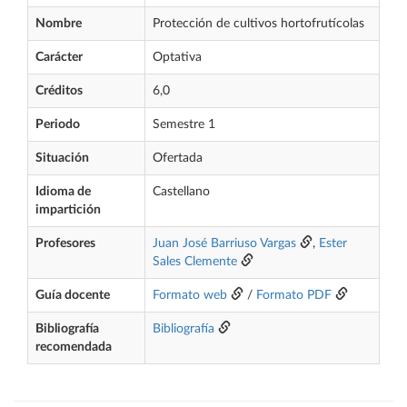
Nombre
Protección de cultivos hortofrutícolas
Carácter
Optativa
Créditos
6,0
Periodo
Semestre 1
Situación
Ofertada
Idioma de
Castellano
impartición
Profesores
Juan José Barriuso Vargas
,
Ester
Sales Clemente
Guía docente
Formato web
/
Formato PDF
Bibliografía
Bibliografía
recomendada