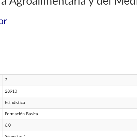
a Agroalimentaria y del Med
or
2
28910
Estadística
Formación Básica
6,0
Semestre 1