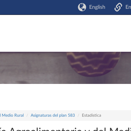
English
En
l Medio Rural
Asignaturas del plan 583
Estadística