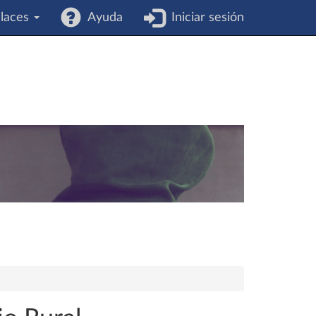
laces
Ayuda
Iniciar sesión