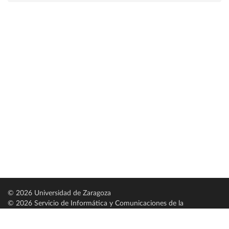
© 2026 Universidad de Zaragoza
© 2026 Servicio de Informática y Comunicaciones de la
Universidad de Zaragoza (
SICUZ
)
Universidad de Zaragoza