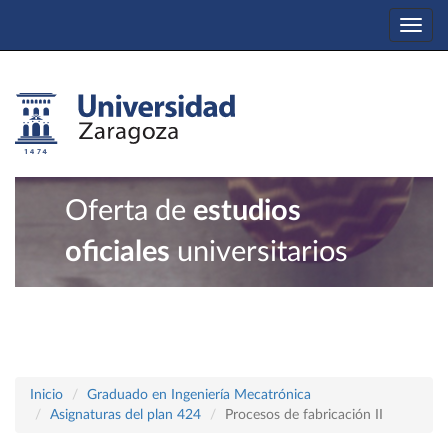
Togg
navi
Oferta de
estudios
oficiales
universitarios
Inicio
Graduado en Ingeniería Mecatrónica
Asignaturas del plan 424
Procesos de fabricación II