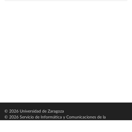
© 2026 Universidad de Zaragoza
© 2026 Servicio de Informática y Comunicaciones de la
Universidad de Zaragoza (
SICUZ
)
Universidad de Zaragoza