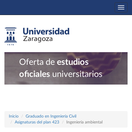
Togg
navi
Oferta de
estudios
oficiales
universitarios
Inicio
Graduado en Ingeniería Civil
Asignaturas del plan 423
Ingeniería ambiental