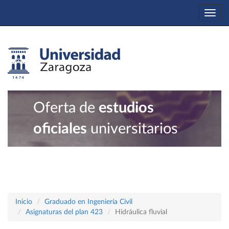
Togg
navi
Oferta de
estudios
oficiales
universitarios
Inicio
Graduado en Ingeniería Civil
Asignaturas del plan 423
Hidráulica fluvial