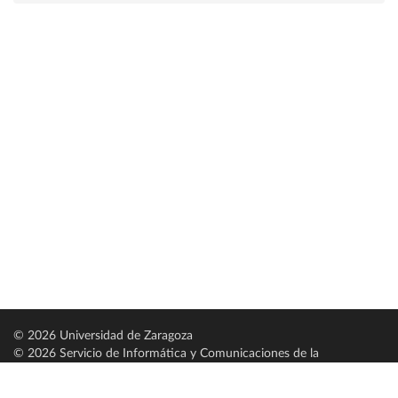
© 2026 Universidad de Zaragoza
© 2026 Servicio de Informática y Comunicaciones de la
Universidad de Zaragoza (
SICUZ
)
Universidad de Zaragoza