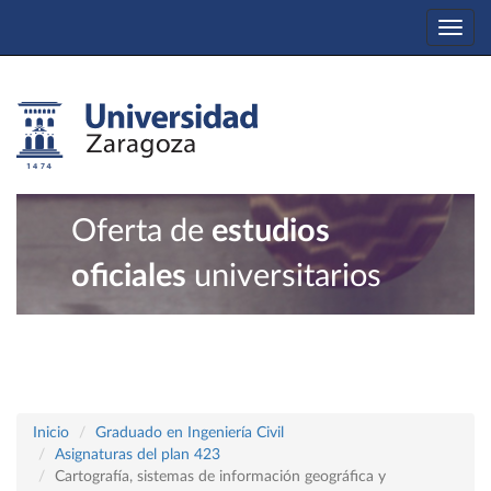
Togg
navi
Oferta de
estudios
oficiales
universitarios
Inicio
Graduado en Ingeniería Civil
Asignaturas del plan 423
Cartografía, sistemas de información geográfica y