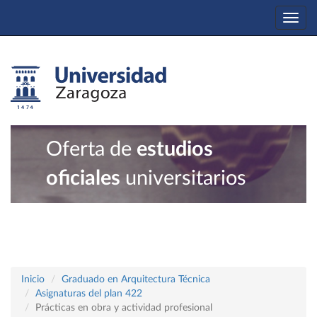
Togg
navi
Oferta de
estudios
oficiales
universitarios
Inicio
Graduado en Arquitectura Técnica
Asignaturas del plan 422
Prácticas en obra y actividad profesional