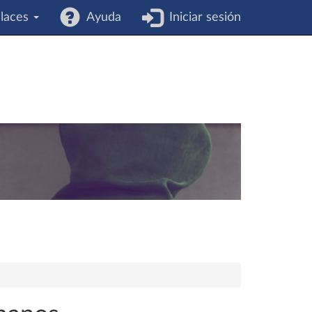
laces
Ayuda
Iniciar sesión