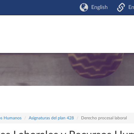
English
En
sos Humanos
Asignaturas del plan 428
Derecho procesal laboral