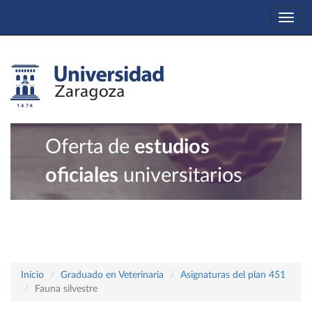
Togg
navi
Oferta de
estudios
oficiales
universitarios
Inicio
Graduado en Veterinaria
Asignaturas del plan 451
Fauna silvestre