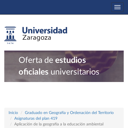
Togg
navi
Oferta de
estudios
oficiales
universitarios
Inicio
Graduado en Geografía y Ordenación del Territorio
Asignaturas del plan 419
Aplicación de la geografía a la educación ambiental