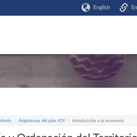
English
En
itorio
Asignaturas del plan 419
Introducción a la economía