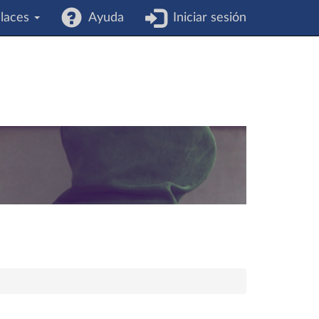
laces
Ayuda
Iniciar sesión