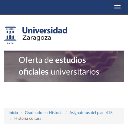
Togg
navi
Oferta de
estudios
oficiales
universitarios
Inicio
Graduado en Historia
Asignaturas del plan 418
Historia cultural