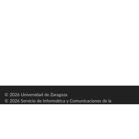
© 2026 Universidad de Zaragoza
© 2026 Servicio de Informática y Comunicaciones de la
Universidad de Zaragoza (
SICUZ
)
Universidad de Zaragoza
C/ Pedro Cerbuna, 12
ES-50009 Zaragoza
España / Spain
Tel: +34 976761000