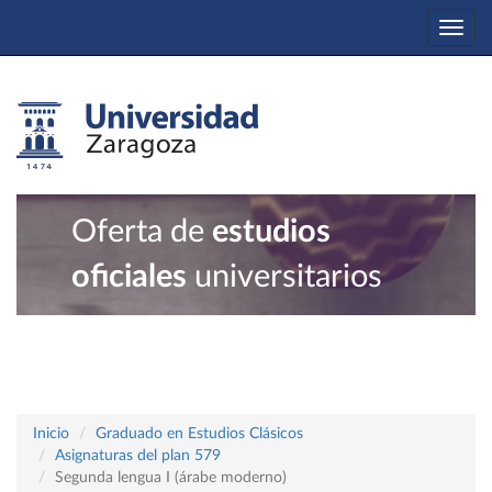
Togg
navi
Oferta de
estudios
oficiales
universitarios
Inicio
Graduado en Estudios Clásicos
Asignaturas del plan 579
Segunda lengua I (árabe moderno)