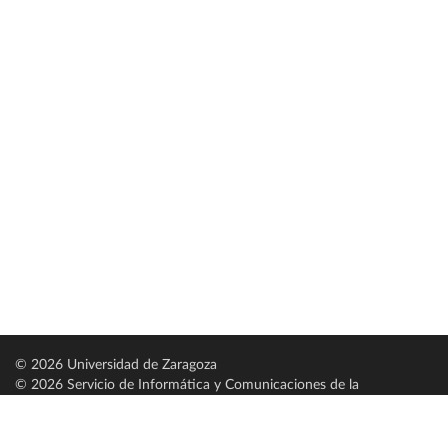
© 2026 Universidad de Zaragoza
© 2026 Servicio de Informática y Comunicaciones de la
Universidad de Zaragoza (
SICUZ
)
Universidad de Zaragoza
C/ Pedro Cerbuna, 12