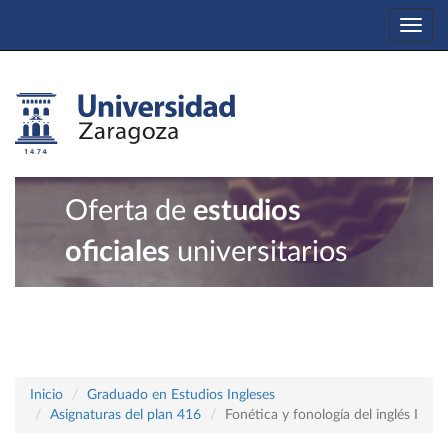
Togg
navi
Oferta de
estudios
oficiales
universitarios
Inicio
Graduado en Estudios Ingleses
Asignaturas del plan 416
Fonética y fonología del inglés I