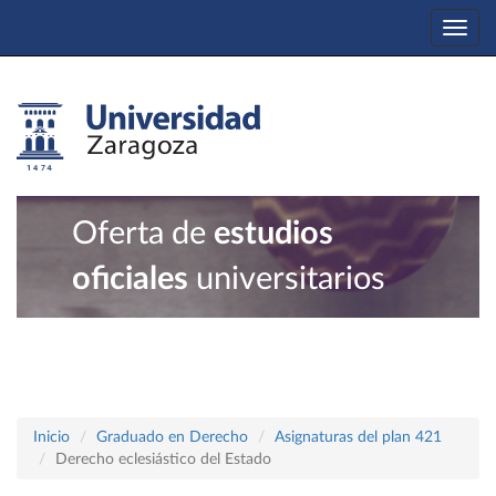
Togg
navi
Oferta de
estudios
oficiales
universitarios
Inicio
Graduado en Derecho
Asignaturas del plan 421
Derecho eclesiástico del Estado