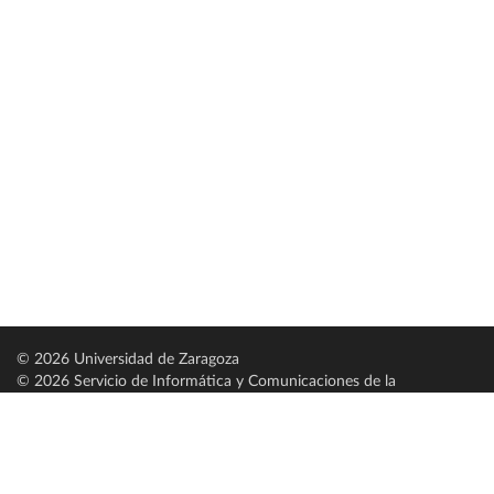
© 2026 Universidad de Zaragoza
© 2026 Servicio de Informática y Comunicaciones de la
Universidad de Zaragoza (
SICUZ
)
Universidad de Zaragoza
C/ Pedro Cerbuna, 12
ES-50009 Zaragoza
España / Spain