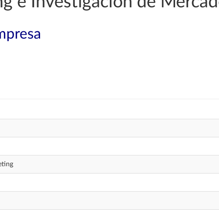
g e Investigación de Merca
mpresa
eting