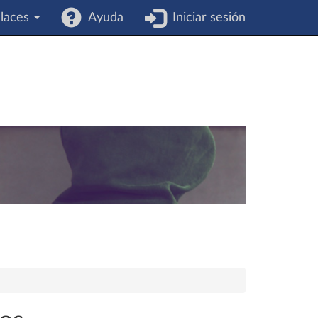
laces
Ayuda
Iniciar sesión