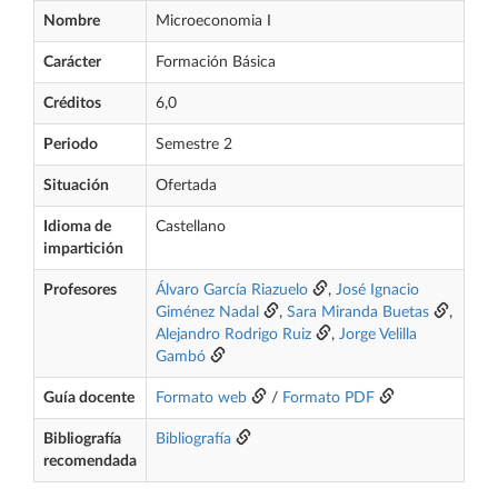
Nombre
Microeconomia I
Carácter
Formación Básica
Créditos
6,0
Periodo
Semestre 2
Situación
Ofertada
Idioma de
Castellano
impartición
Profesores
Álvaro García Riazuelo
,
José Ignacio
Giménez Nadal
,
Sara Miranda Buetas
,
Alejandro Rodrigo Ruiz
,
Jorge Velilla
Gambó
Guía docente
Formato web
/
Formato PDF
Bibliografía
Bibliografía
recomendada