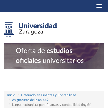
Togg
navi
Oferta de
estudios
oficiales
universitarios
Inicio
Graduado en Finanzas y Contabilidad
Asignaturas del plan 449
Lengua extranjera para finanzas y contabilidad (inglés)