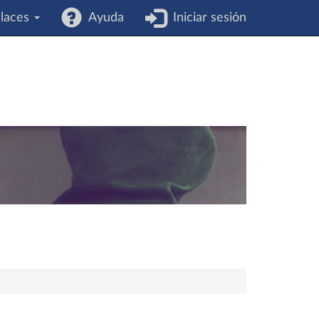
laces
Ayuda
Iniciar sesión