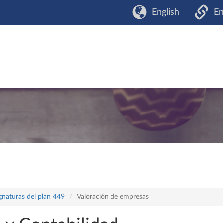
English
En
gnaturas del plan 449
Valoración de empresas