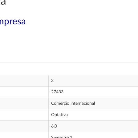
ía
mpresa
3
27433
Comercio internacional
Optativa
6,0
Semestre 1