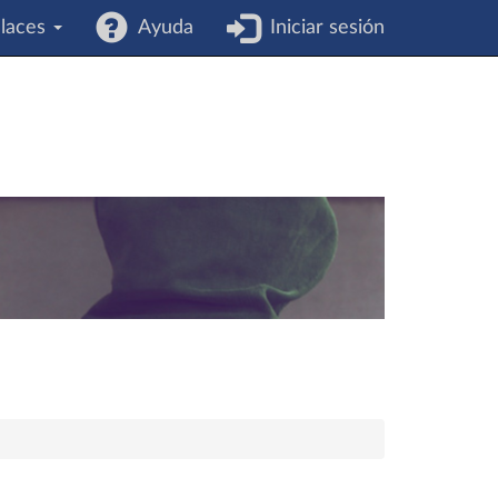
laces
Ayuda
Iniciar sesión