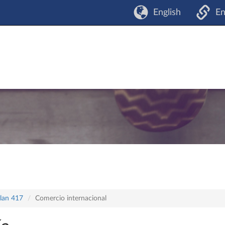
English
En
plan 417
Comercio internacional