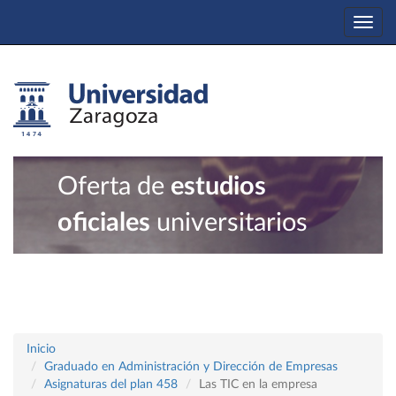
Togg
navi
Oferta de
estudios
oficiales
universitarios
Inicio
Graduado en Administración y Dirección de Empresas
Asignaturas del plan 458
Las TIC en la empresa