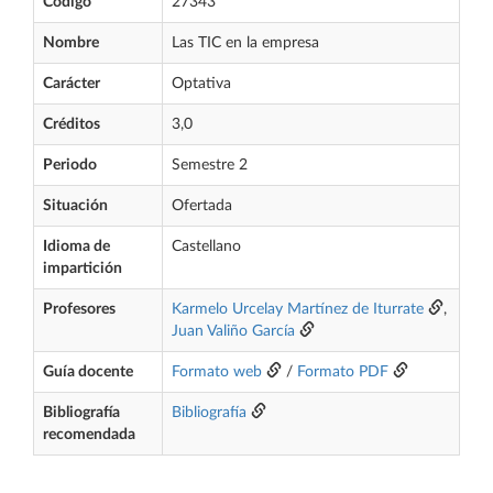
Código
27343
Nombre
Las TIC en la empresa
Carácter
Optativa
Créditos
3,0
Periodo
Semestre 2
Situación
Ofertada
Idioma de
Castellano
impartición
Profesores
Karmelo Urcelay Martínez de Iturrate
,
Juan Valiño García
Guía docente
Formato web
/
Formato PDF
Bibliografía
Bibliografía
recomendada