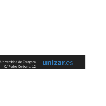
Universidad de Zaragoza
C/ Pedro Cerbuna, 12
ES-50009 Zaragoza
España / Spain
Tel: +34 976761000
ciu@unizar.es
Q-5018001-G