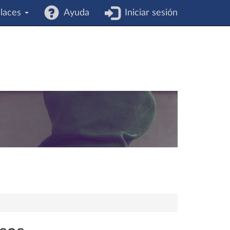
laces
Ayuda
Iniciar sesión