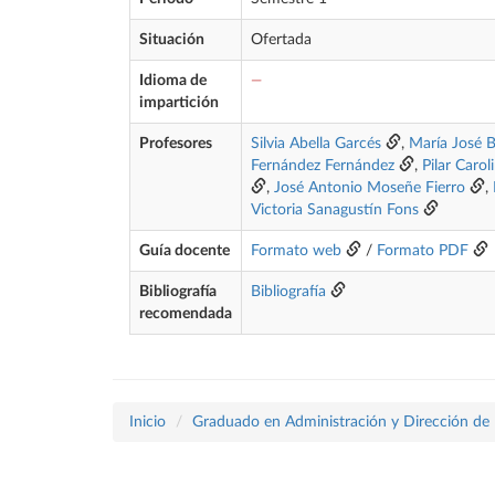
Situación
Ofertada
Idioma de
—
impartición
Profesores
Silvia Abella Garcés
,
María José B
Fernández Fernández
,
Pilar Caro
,
José Antonio Moseñe Fierro
,
Victoria Sanagustín Fons
Guía docente
Formato web
/
Formato PDF
Bibliografía
Bibliografía
recomendada
Inicio
Graduado en Administración y Dirección de